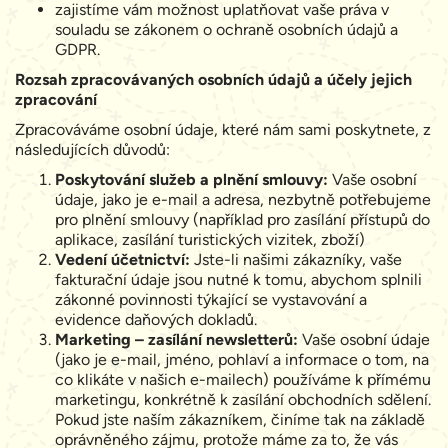
zajistíme vám možnost uplatňovat vaše práva v
souladu se zákonem o ochraně osobních údajů a
GDPR.
Rozsah zpracovávaných osobních údajů a účely jejich
zpracování
Zpracováváme osobní údaje, které nám sami poskytnete, z
následujících důvodů:
Poskytování služeb a plnění smlouvy:
Vaše osobní
údaje, jako je e-mail a adresa, nezbytně potřebujeme
pro plnění smlouvy (například pro zasílání přístupů do
aplikace, zasílání turistických vizitek, zboží)
Vedení účetnictví:
Jste-li našimi zákazníky, vaše
fakturační údaje jsou nutné k tomu, abychom splnili
zákonné povinnosti týkající se vystavování a
evidence daňových dokladů.
Marketing – zasílání newsletterů:
Vaše osobní údaje
(jako je e-mail, jméno, pohlaví a informace o tom, na
co klikáte v našich e-mailech) používáme k přímému
marketingu, konkrétně k zasílání obchodních sdělení.
Pokud jste naším zákazníkem, činíme tak na základě
oprávněného zájmu, protože máme za to, že vás