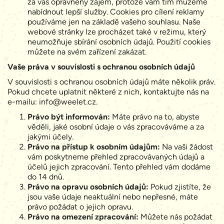
za váš oprávněný zájem, protože vám tím můžeme
nabídnout lepší služby. Cookies pro cílení reklamy
používáme jen na základě vašeho souhlasu. Naše
webové stránky lze procházet také v režimu, který
neumožňuje sbírání osobních údajů. Použití cookies
můžete na svém zařízení zakázat.
Vaše práva v souvislosti s ochranou osobních údajů
V souvislosti s ochranou osobních údajů máte několik práv.
Pokud chcete uplatnit některé z nich, kontaktujte nás na
e-mailu:
info@weelet.cz
.
Právo být informován:
Máte právo na to, abyste
věděli, jaké osobní údaje o vás zpracováváme a za
jakými účely.
Právo na přístup k osobním údajům:
Na vaši žádost
vám poskytneme přehled zpracovávaných údajů a
účelů jejich zpracování. Tento přehled vám dodáme
do 14 dnů.
Právo na opravu osobních údajů:
Pokud zjistíte, že
jsou vaše údaje neaktuální nebo nepřesné, máte
právo požádat o jejich opravu.
Právo na omezení zpracování:
Můžete nás požádat