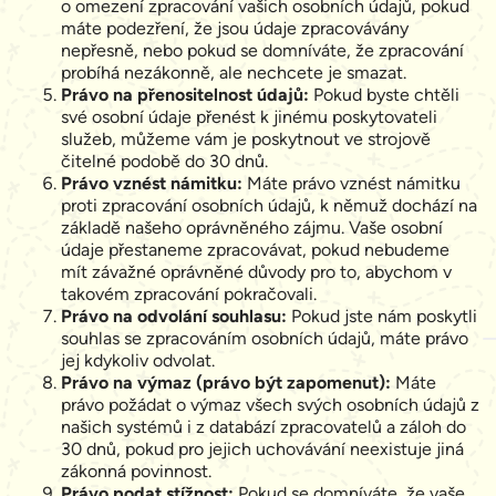
o omezení zpracování vašich osobních údajů, pokud
máte podezření, že jsou údaje zpracovávány
nepřesně, nebo pokud se domníváte, že zpracování
probíhá nezákonně, ale nechcete je smazat.
Právo na přenositelnost údajů:
Pokud byste chtěli
své osobní údaje přenést k jinému poskytovateli
služeb, můžeme vám je poskytnout ve strojově
čitelné podobě do 30 dnů.
Právo vznést námitku:
Máte právo vznést námitku
proti zpracování osobních údajů, k němuž dochází na
základě našeho oprávněného zájmu. Vaše osobní
údaje přestaneme zpracovávat, pokud nebudeme
mít závažné oprávněné důvody pro to, abychom v
takovém zpracování pokračovali.
Právo na odvolání souhlasu:
Pokud jste nám poskytli
souhlas se zpracováním osobních údajů, máte právo
jej kdykoliv odvolat.
Právo na výmaz (právo být zapomenut):
Máte
právo požádat o výmaz všech svých osobních údajů z
našich systémů i z databází zpracovatelů a záloh do
30 dnů, pokud pro jejich uchovávání neexistuje jiná
zákonná povinnost.
Právo podat stížnost:
Pokud se domníváte, že vaše