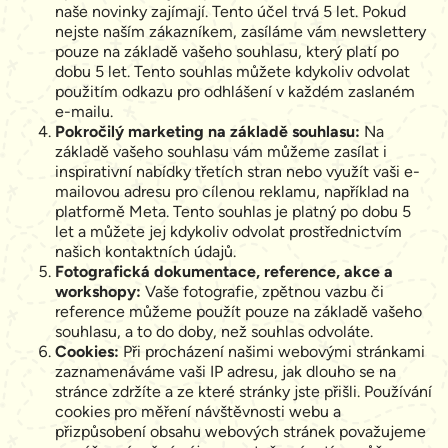
naše novinky zajímají. Tento účel trvá 5 let. Pokud
nejste naším zákazníkem, zasíláme vám newslettery
pouze na základě vašeho souhlasu, který platí po
dobu 5 let. Tento souhlas můžete kdykoliv odvolat
použitím odkazu pro odhlášení v každém zaslaném
e-mailu.
Pokročilý marketing na základě souhlasu:
Na
základě vašeho souhlasu vám můžeme zasílat i
inspirativní nabídky třetích stran nebo využít vaši e-
mailovou adresu pro cílenou reklamu, například na
platformě Meta. Tento souhlas je platný po dobu 5
let a můžete jej kdykoliv odvolat prostřednictvím
našich kontaktních údajů.
Fotografická dokumentace, reference, akce a
workshopy:
Vaše fotografie, zpětnou vazbu či
reference můžeme použít pouze na základě vašeho
souhlasu, a to do doby, než souhlas odvoláte.
Cookies:
Při procházení našimi webovými stránkami
zaznamenáváme vaši IP adresu, jak dlouho se na
stránce zdržíte a ze které stránky jste přišli. Používání
cookies pro měření návštěvnosti webu a
přizpůsobení obsahu webových stránek považujeme